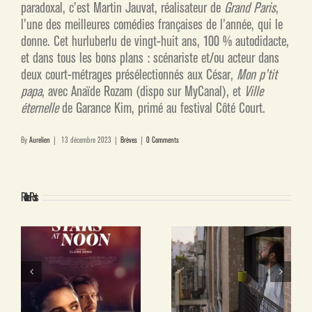
paradoxal, c’est Martin Jauvat, réalisateur de
Grand Paris
,
l’une des meilleures comédies françaises de l’année, qui le
donne. Cet hurluberlu de vingt-huit ans, 100 % autodidacte,
et dans tous les bons plans : scénariste et/ou acteur dans
deux court-métrages présélectionnés aux César,
Mon p’tit
papa
, avec Anaïde Rozam (dispo sur MyCanal), et
Ville
éternelle
de Garance Kim, primé au festival Côté Court.
By
Aurelien
|
13 décembre 2023
|
Brèves
|
0 Comments
Related Posts
LE MIRACLE ARGENTIN
LES VISIONS DE BRANDON