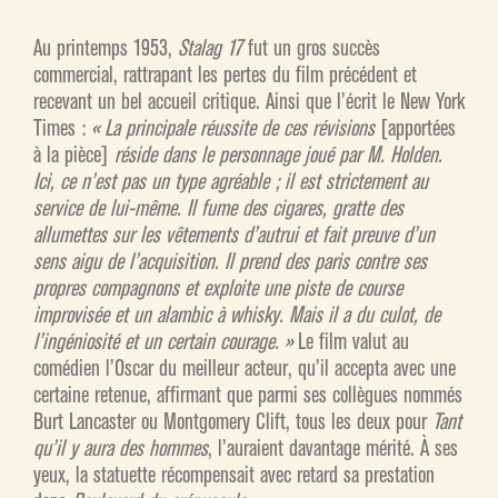
Au printemps 1953,
Stalag 17
fut un gros succès
commercial, rattrapant les pertes du film précédent et
recevant un bel accueil critique. Ainsi que l’écrit le New York
Times :
« La principale réussite de ces révisions
[apportées
à la pièce]
réside dans le personnage joué par M. Holden.
Ici, ce n’est pas un type agréable ; il est strictement au
service de lui-même. Il fume des cigares, gratte des
allumettes sur les vêtements d’autrui et fait preuve d’un
sens aigu de l’acquisition. Il prend des paris contre ses
propres compagnons et exploite une piste de course
improvisée et un alambic à whisky. Mais il a du culot, de
l’ingéniosité et un certain courage. »
Le film valut au
comédien l’Oscar du meilleur acteur, qu’il accepta avec une
certaine retenue, affirmant que parmi ses collègues nommés
Burt Lancaster ou Montgomery Clift, tous les deux pour
Tant
qu’il y
aura des hommes
, l’auraient davantage mérité. À ses
yeux, la statuette récompensait avec retard sa prestation