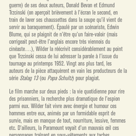
guerre) de ses deux auteurs, Donald Bevan et Edmund
Trzcinski (on aperçoit brièvement à l’écran le second, en
train de laver ses chaussettes dans la soupe qu’il vient de
servir au baraquement). Épaulé par un scénariste, Edwin
Blume, qui se plaignit de n’être qu’un faire-valoir (mais
corrigeait peut-être l’anglais encore très viennois du
cinéaste…), Wilder la réécrivit considérablement au point
que Trzcinski cessa de lui adresser la parole à l’issue du
tournage au printemps 1952. Vingt ans plus tard, les
auteurs de la pièce attaquèrent en vain les producteurs de la
série
Stalag 13
(ou
Papa Schultz
) pour plagiat.
Le film marche sur deux pieds : la vie quotidienne pour rire
des prisonniers, la recherche plus dramatique de l’espion
parmi eux. Wilder fait vivre avec énergie et humour ces
hommes entre eux, animés par un formidable esprit de
survie, mais en manque de tout, nourriture, lessive, femmes
etc. D’ailleurs, la Paramount voyait d’un mauvais œil ces
personnages traînant en sous-vêtements aux taches