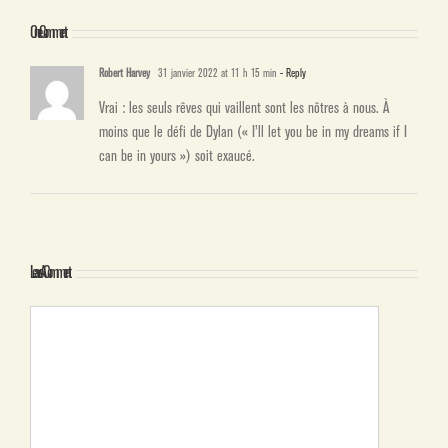
One Comment
Robert Harvey
31 janvier 2022 at 11 h 15 min
- Reply
Vrai : les seuls rêves qui vaillent sont les nôtres à nous. À
moins que le défi de Dylan (« I’ll let you be in my dreams if I
can be in yours ») soit exaucé.
Leave A Comment