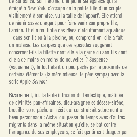
de Sundance. Son héroïne, une jeune Sénégalaise qui a
émigré à New York, s’occupe de la petite fille d’un couple
visiblement à son aise, vu la taille de l’appart’. Elle attend
de réunir assez d’argent pour faire venir son propre fils,
Lamine. Et elle multiplie des rêves d’étouffement aquatique
– dans son lit ou à la piscine, où, comprend-on, elle a fait
un malaise. Les dangers que ces épisodes suggèrent
concernent-ils la fillette dont elle a la garde ou son fils dont
elle a de moins en moins de nouvelles ? Suspense
(vaguement), le tout étant un peu gâché par la proximité de
certains éléments (la mère odieuse, le père sympa) avec la
série Apple
Servant.
Bizarrement, ici, la lente intrusion du fantastique, mâtinée
de divinités pan-africaines, dieu-araignée et déesse-sirène,
brouille, voire gâche un récit qui construisait sobrement un
beau personnage : Aicha, qui passe du temps avec d’autres
migrants dans la même situation qu’elle, se bat contre
l’arrogance de ses employeurs, se fait gentiment draguer par