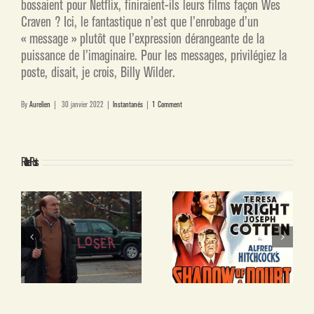
bossaient pour Netflix, finiraient-ils leurs films façon Wes
Craven ? Ici, le fantastique n’est que l’enrobage d’un
« message » plutôt que l’expression dérangeante de la
puissance de l’imaginaire. Pour les messages, privilégiez la
poste, disait, je crois, Billy Wilder.
By
Aurelien
|
30 janvier 2022
|
Instantanés
|
1 Comment
Related Posts
RES
L’Apparition de Janet Shaw
YARA : UNE AUTRE ITALIE