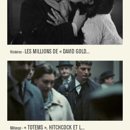
LES MILLIONS DE « DAVID GOLD...
Histoires -
« TOTEMS », HITCHCOCK ET L...
Mélange -