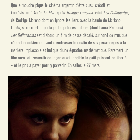
Quelle mouche pique le cinéma argentin d’être aussi créatif et
imprévisible ? Après
La Flor
, après
Trenque Lauquen
, voici
Los Delicuentes
,
de Rodrigo Moreno dont on ignore les liens avec la bande de Mariano
Llinás, si ce n’est le partage de quelques acteurs (dont Laura Paredes).
Los Delicuentes
est d’abord un film de casse décalé, sur fond de musique
néo-hitchcockienne, avant d’embrasser le destin de ses personnages à la
manière implacable et ludique d’une équation mathématique. Rarement un
film aura fait ressentir de façon aussi tangible le goût puissant de liberté
– et le prix à payer pour y parvenir. En salles le 27 mars.