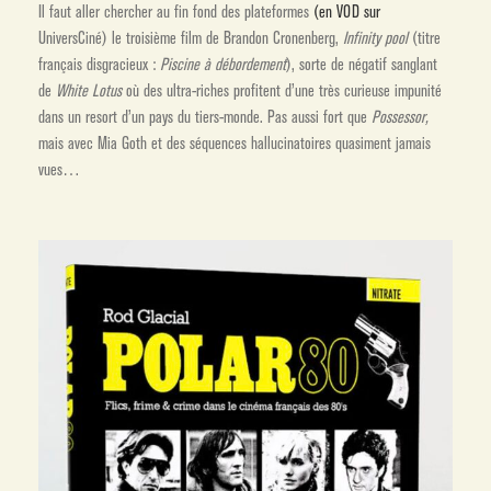
Il faut aller chercher au fin fond des plateformes
(en VOD sur
UniversCiné) le troisième film de Brandon Cronenberg,
Infinity pool
(titre
français disgracieux :
Piscine à débordement
), sorte de négatif sanglant
de
White Lotus
où des ultra-riches profitent d’une très curieuse impunité
dans un resort d’un pays du tiers-monde. Pas aussi fort que
Possessor,
mais avec Mia Goth et des séquences hallucinatoires quasiment jamais
vues…