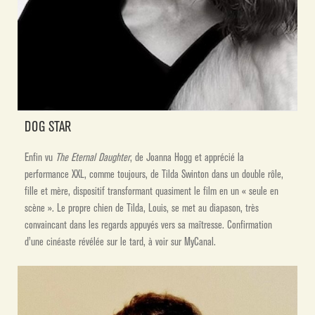
DOG STAR
Enfin vu
The Eternal Daughter
, de Joanna Hogg et apprécié la
performance XXL, comme toujours, de Tilda Swinton dans un double rôle,
fille et mère, dispositif transformant quasiment le film en un « seule en
scène ». Le propre chien de Tilda, Louis, se met au diapason, très
convaincant dans les regards appuyés vers sa maîtresse. Confirmation
d’une cinéaste révélée sur le tard, à voir sur MyCanal.