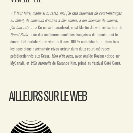
NOUVELLE TÊTE
« Il faut faire, même si tu rates, moi j’ai raté tellement de court-métrages
au début, de concours d’entrée à des écoles, à des licences de cinéma,
j’ai tout raté… »
Ce conseil paradoxal, c’est Martin Jauvat, réalisateur de
Grand Paris
, l’une des meilleures comédies françaises de l’année, qui le
donne. Cet hurluberlu de vingt-huit ans, 100 % autodidacte, et dans tous
les bons plans : scénariste et/ou acteur dans deux court-métrages
présélectionnés aux César,
Mon p’tit papa
, avec Anaïde Rozam (dispo sur
MyCanal), et
Ville éternelle
de Garance Kim, primé au festival Côté Court.
AILLEURS SUR LE WEB