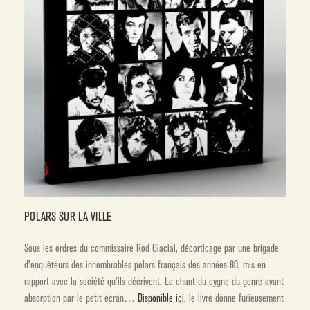
POLARS SUR LA VILLE
Sous les ordres du commissaire Rod Glacial, décorticage par une brigade
d’enquêteurs des innombrables polars français des années 80, mis en
rapport avec la société qu’ils décrivent. Le chant du cygne du genre avant
absorption par le petit écran…
Disponible ici
, le livre donne furieusement